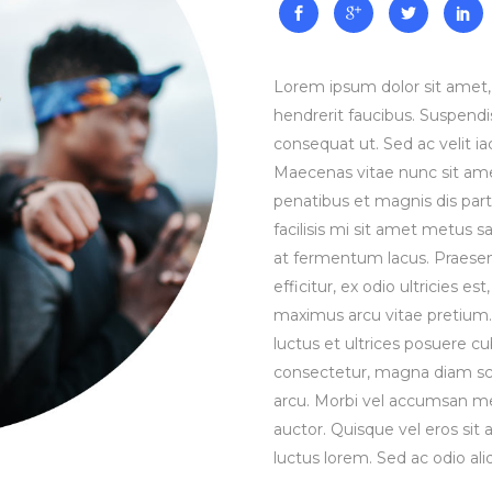
Lorem ipsum dolor sit amet, 
hendrerit faucibus. Suspendis
consequat ut. Sed ac velit 
Maecenas vitae nunc sit amet 
penatibus et magnis dis part
facilisis mi sit amet metus s
at fermentum lacus. Praesen
efficitur, ex odio ultricies e
maximus arcu vitae pretium. 
luctus et ultrices posuere cu
consectetur, magna diam sce
arcu. Morbi vel accumsan met
auctor. Quisque vel eros sit
luctus lorem. Sed ac odio aliq