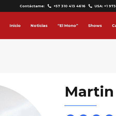
Contáctame:
+57 310 413 4616
USA: +1 97
Inicio
Noticias
“El Mono”
Shows
C
Martin