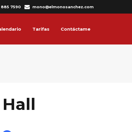
3 885 7590
mono@elmonosanchez.com
alendario
Tarifas
Contáctame
 Hall