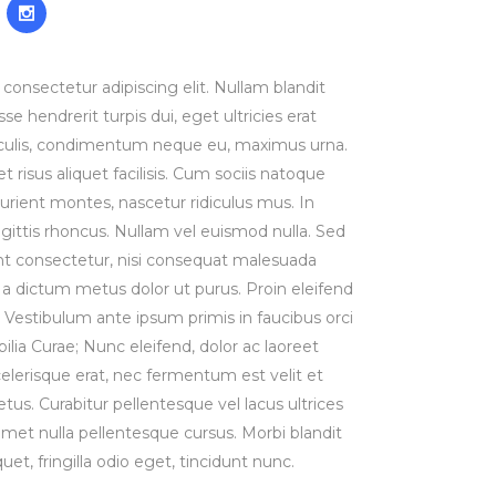
consectetur adipiscing elit. Nullam blandit
se hendrerit turpis dui, eget ultricies erat
iaculis, condimentum neque eu, maximus urna.
risus aliquet facilisis. Cum sociis natoque
urient montes, nascetur ridiculus mus. In
agittis rhoncus. Nullam vel euismod nulla. Sed
t consectetur, nisi consequat malesuada
st, a dictum metus dolor ut purus. Proin eleifend
Vestibulum ante ipsum primis in faucibus orci
bilia Curae; Nunc eleifend, dolor ac laoreet
lerisque erat, nec fermentum est velit et
us. Curabitur pellentesque vel lacus ultrices
 amet nulla pellentesque cursus. Morbi blandit
uet, fringilla odio eget, tincidunt nunc.