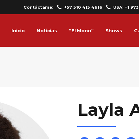
Contáctame:
+57 310 413 4616
USA: +1 97
Inicio
Noticias
“El Mono”
Shows
C
Layla 