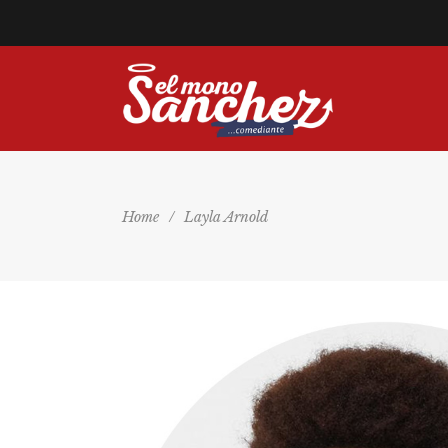
Home
/
Layla Arnold