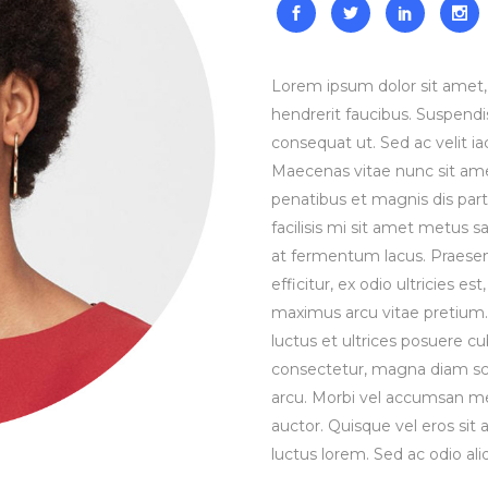
Lorem ipsum dolor sit amet, 
hendrerit faucibus. Suspendis
consequat ut. Sed ac velit 
Maecenas vitae nunc sit amet 
penatibus et magnis dis part
facilisis mi sit amet metus s
at fermentum lacus. Praesen
efficitur, ex odio ultricies e
maximus arcu vitae pretium. 
luctus et ultrices posuere cu
consectetur, magna diam sce
arcu. Morbi vel accumsan met
auctor. Quisque vel eros sit
luctus lorem. Sed ac odio aliq