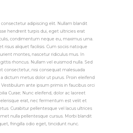
consectetur adipiscing elit. Nullam blandit
se hendrerit turpis dui, eget ultricies erat
iaculis, condimentum neque eu, maximus urna.
risus aliquet facilisis. Cum sociis natoque
urient montes, nascetur ridiculus mus. In
agittis rhoncus. Nullam vel euismod nulla. Sed
t consectetur, nisi consequat malesuada
st, a dictum metus dolor ut purus. Proin eleifend
Vestibulum ante ipsum primis in faucibus orci
bilia Curae; Nunc eleifend, dolor ac laoreet
lerisque erat, nec fermentum est velit et
us. Curabitur pellentesque vel lacus ultrices
 amet nulla pellentesque cursus. Morbi blandit
uet, fringilla odio eget, tincidunt nunc.