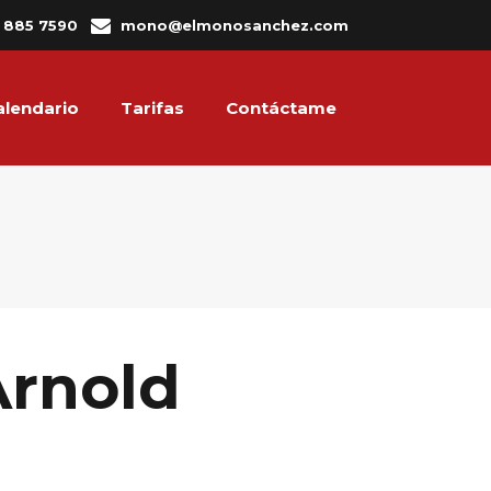
3 885 7590
mono@elmonosanchez.com
alendario
Tarifas
Contáctame
Arnold