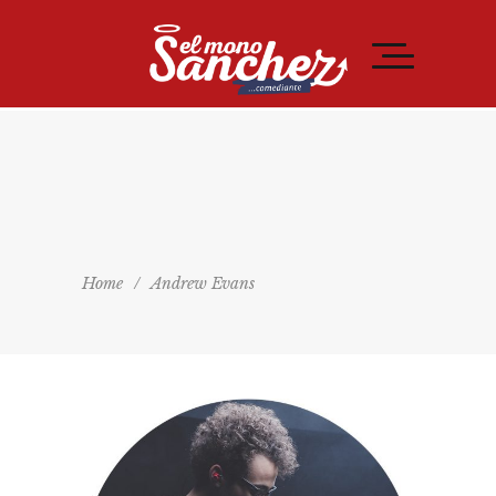
Home
/
Andrew Evans