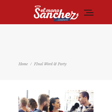
Home
/
FInal Word & Party