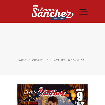
Home
/
Eventos
/
LONGWOOD USA FL
Eventos