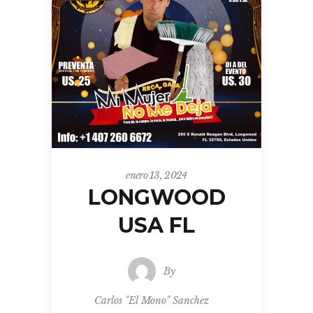
enero 13, 2024
LONGWOOD
USA FL
By
Carlos "El Mono" Sanchez