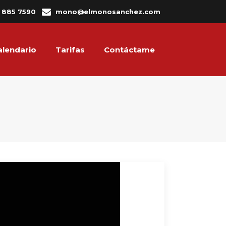
3 885 7590
mono@elmonosanchez.com
alendario
Tarifas
Contáctame