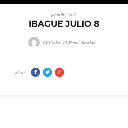
junio 20, 2023
IBAGUE JULIO 8
By
Carlos "El Mono" Sanchez
Share