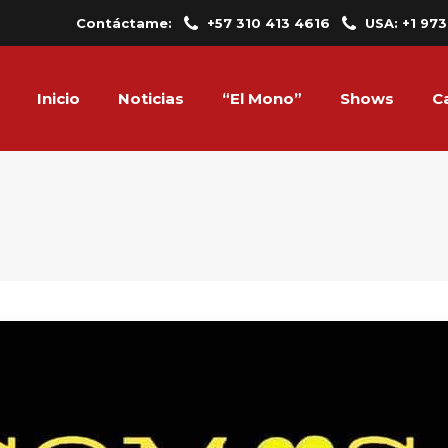
Contáctame:
+57 310 413 4616
USA: +1 97
Inicio
Noticias
“El Mono”
Shows
C