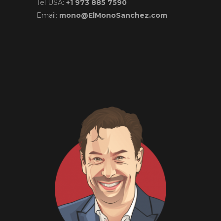
Tel USA:
+1 973 885 7590
Email:
mono@ElMonoSanchez.com