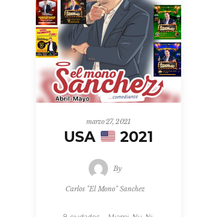
marzo 27, 2021
USA
2021
By
Carlos "El Mono" Sanchez
8 ciudades … Miami, Ny, Nj,