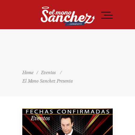
Home
/
Eventos
/
El Mono Sanchez Presenta
Eventos