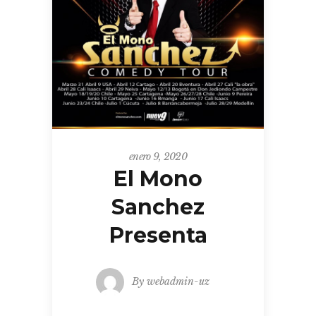
enero 9, 2020
El Mono
Sanchez
Presenta
By
webadmin-uz