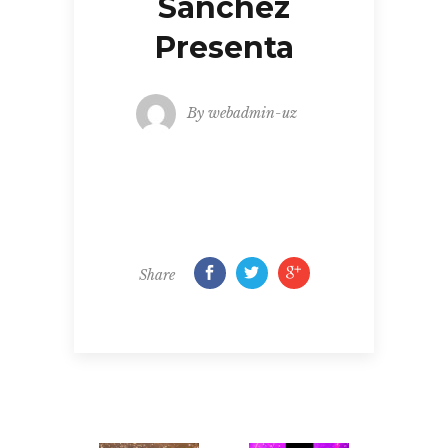
Sanchez
Presenta
By
webadmin-uz
Share