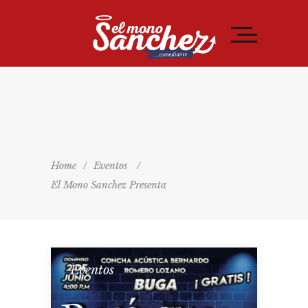
Home
/
Eventos
/
El Mono Sanchez Presenta
Eventos