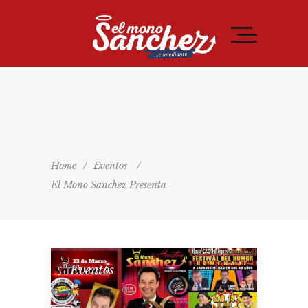
Home
/
Eventos
/
El Mono Sanchez Presenta
Eventos