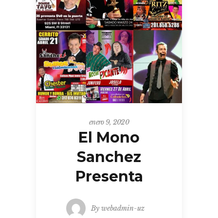
enero 9, 2020
El Mono
Sanchez
Presenta
By
webadmin-uz